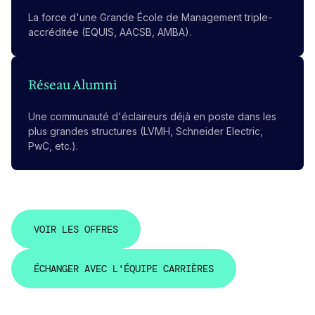
La force d'une Grande École de Management triple-
accréditée (EQUIS, AACSB, AMBA).
Réseau Alumni
Une communauté d'éclaireurs déjà en poste dans les
plus grandes structures (LVMH, Schneider Electric,
PwC, etc.).
V
O
I
R
L
E
S
O
F
F
R
E
S
V
O
I
R
L
E
S
O
F
F
R
E
S
É
C
H
A
N
G
E
R
A
V
E
C
L
'
É
Q
U
I
P
E
C
A
R
R
I
È
R
E
S
É
C
H
A
N
G
E
R
A
V
E
C
L
'
É
Q
U
I
P
E
C
A
R
R
I
È
R
E
S