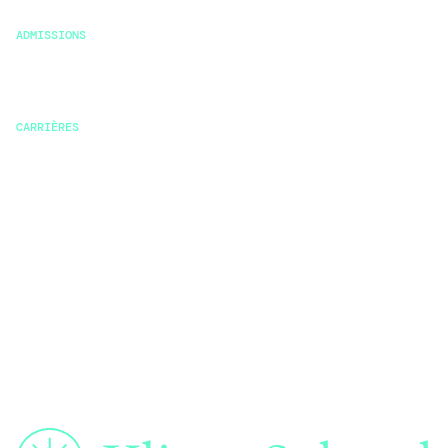
Témoignages
ADMISSIONS
Conditions
Financement
CARRIÈRES
Carrières
Offres
Débouchés professionnels
Alumni