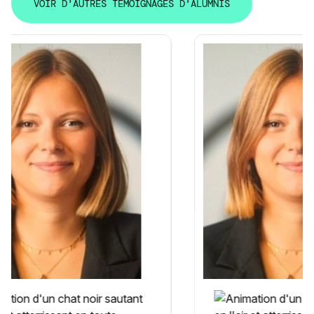
V
O
I
R
D
'
A
U
T
R
E
S
T
É
M
O
I
G
N
A
G
E
S
D
'
A
L
U
M
N
I
S
V
O
I
R
D
'
A
U
T
R
E
S
T
É
M
O
I
G
N
A
G
E
S
D
'
A
L
U
M
N
I
S