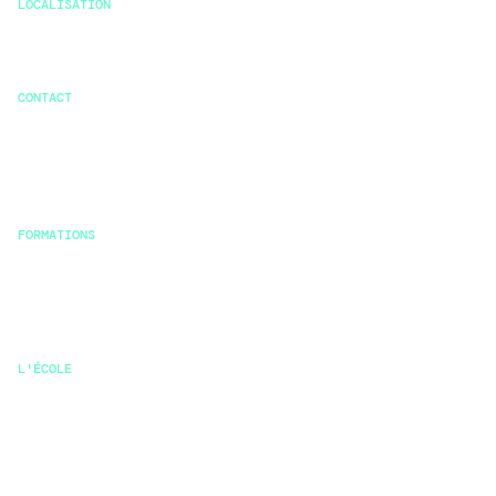
LOCALISATION
231 Rue de la Garenne
92000 Nanterre
CONTACT
+33 6 65 74 11 86
admissions@klimaschool.com
FORMATIONS
Msc stratégie durable et RSE
Bachelor
Mastère
L'ÉCOLE
Pourquoi Klima
Pédagogie
Vie étudiante