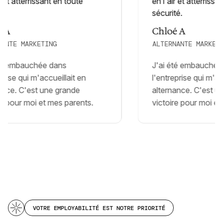
A
Chloé A
NTE MARKETING
ALTERNANTE MARKETIN
é embauchée dans
J'ai été embauchée 
ise qui m'accueillait en
l'entreprise qui m'accu
ce. C'est une grande
alternance. C'est une
 pour moi et mes parents.
victoire pour moi et m
VOTRE EMPLOYABILITÉ EST NOTRE PRIORITÉ