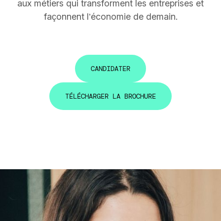
aux métiers qui transforment les entreprises et
façonnent l’économie de demain.
C
A
N
D
I
D
A
T
E
R
C
A
N
D
I
D
A
T
E
R
T
É
L
É
C
H
A
R
G
E
R
L
A
B
R
O
C
H
U
R
E
T
É
L
É
C
H
A
R
G
E
R
L
A
B
R
O
C
H
U
R
E