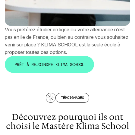
Vous préférez étudier en ligne ou votre alternance n’est
pas en ile de France, ou bien au contraire vous souhaitez
venir sur place ? KLIMA SCHOOL est la seule école à
proposer toutes ces options.
P
R
Ê
T
À
R
E
J
O
I
N
D
R
E
K
L
I
M
A
S
C
H
O
O
L
P
R
Ê
T
À
R
E
J
O
I
N
D
R
E
K
L
I
M
A
S
C
H
O
O
L
TÉMOIGNAGES
Découvrez pourquoi ils ont
choisi le Mastère Klima School