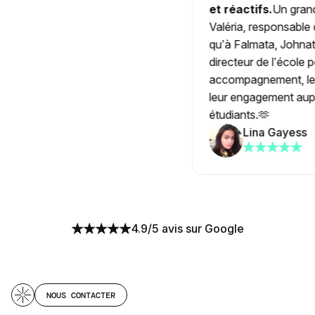
et réactifs.
Un grand m
Valéria, responsable de
qu’à Falmata, Johnatha
directeur de l’école pou
accompagnement, leur d
leur engagement auprè
étudiants.🫶
Lina Gayess
4.9/5 avis sur Google
NOUS CONTACTER