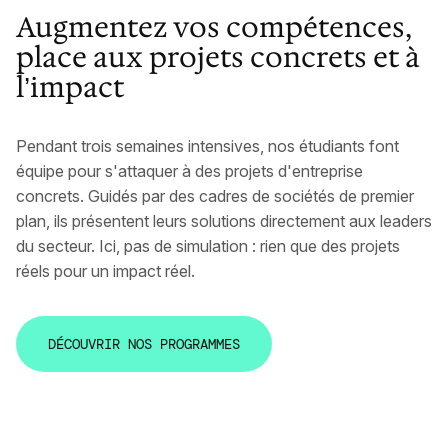
Augmentez vos compétences,
place aux projets concrets et à
l’impact
Pendant trois semaines intensives, nos étudiants font
équipe pour s'attaquer à des projets d'entreprise
concrets. Guidés par des cadres de sociétés de premier
plan, ils présentent leurs solutions directement aux leaders
du secteur. Ici, pas de simulation : rien que des projets
réels pour un impact réel.
D
É
C
O
U
V
R
I
R
N
O
S
P
R
O
G
R
A
M
M
E
S
D
É
C
O
U
V
R
I
R
N
O
S
P
R
O
G
R
A
M
M
E
S