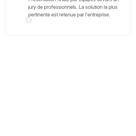
jury de professionnels. La solution la plus
pertinente est retenue par l’entreprise.
EXEMPLE DE PROJETS
Etudes de cas, les enjeux
stratégiques traités par les
étudiants