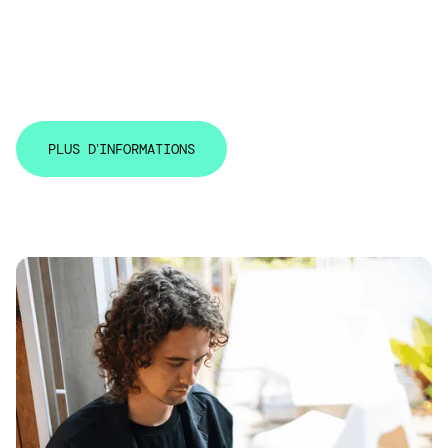
Maîtrise de la prise de parole à haut niveau pour porter
les enjeux climatiques auprès de toutes les parties
prenantes.
P
L
U
S
D
’
I
N
F
O
R
M
A
T
I
O
N
S
P
L
U
S
D
’
I
N
F
O
R
M
A
T
I
O
N
S