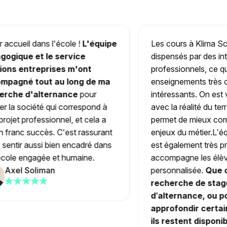
ccueil dans l'école !
L'équipe
Les cours à Klima Sch
ogique et
le service
dispensés par des inte
ons entreprises m'ont
professionnels, ce qui 
agné tout au long de ma
enseignements très co
che d'alternance
pour
intéressants. On est vr
 la société qui correspond à
avec la réalité du terrai
jet professionnel, et cela a
permet de mieux compr
franc succès. C'est rassurant
enjeux du métier.L’équ
entir aussi bien encadré dans
est également très pré
ole engagée et humaine.
accompagne les élève
Axel Soliman
personnalisée.
Que ce 
recherche de stage 
d’alternance, ou pou
approfondir certaine
ils restent disponible