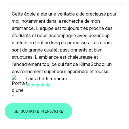
Cette école a été une véritable aide précieuse pour
moi, notamment dans la recherche de mon
alternance. L’équipe est toujours très proche des
étudiants et nous accompagne avec beaucoup
d’attention tout au long du processus. Les cours
sont de grande qualité, passionnants et bien
structurés. L’ambiance est chaleureuse et
l’encadrement top, ce qui fait de KlimaSchool un
environnement super pour apprendre et réussir.
Laura Lethimonnier
J
E
S
O
U
H
A
I
T
E
M
’
I
N
S
C
R
I
R
E
J
E
S
O
U
H
A
I
T
E
M
’
I
N
S
C
R
I
R
E