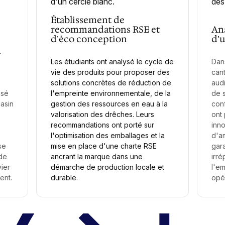
Établissement de
recommandations RSE et
Ana
d’éco conception
d’u
n
Les étudiants ont analysé le cycle de
Dans
vie des produits pour proposer des
cant
solutions concrètes de réduction de
audi
nsé
l'empreinte environnementale, de la
de s
asin
gestion des ressources en eau à la
conf
valorisation des drêches. Leurs
ont 
recommandations ont porté sur
inno
l'optimisation des emballages et la
d'am
se
mise en place d'une charte RSE
gara
de
ancrant la marque dans une
irré
ier
démarche de production locale et
l'em
ent.
durable.
opér