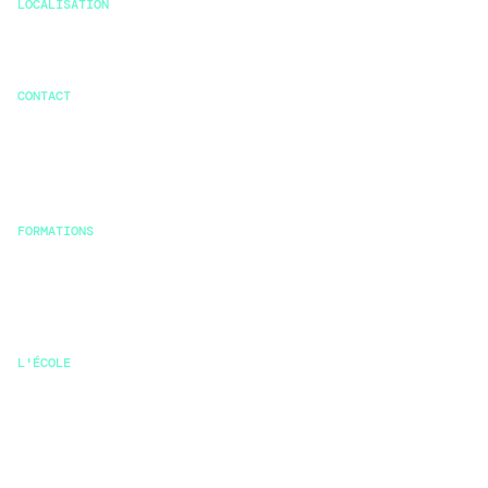
LOCALISATION
231 Rue de la Garenne
92000 Nanterre
CONTACT
+33 6 65 74 11 86
admissions@klimaschool.com
FORMATIONS
Msc stratégie durable et RSE
Bachelor
Mastère
L'ÉCOLE
Pourquoi Klima
Pédagogie
Vie étudiante