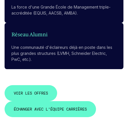
La force d'une Grande École de Management triple-
accréditée (EQUIS, AACSB, AMBA).
Réseau Alumni
Une communauté d'éclaireurs déjà en poste dans les
plus grandes structures (LVMH, Schneider Electric,
PwC, etc.).
V
O
I
R
L
E
S
O
F
F
R
E
S
V
O
I
R
L
E
S
O
F
F
R
E
S
É
C
H
A
N
G
E
R
A
V
E
C
L
'
É
Q
U
I
P
E
C
A
R
R
I
È
R
E
S
É
C
H
A
N
G
E
R
A
V
E
C
L
'
É
Q
U
I
P
E
C
A
R
R
I
È
R
E
S