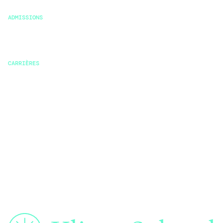
Témoignages
ADMISSIONS
Conditions
Financement
CARRIÈRES
Carrières
Offres
Débouchés professionnels
Alumni