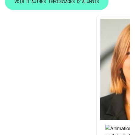
V
O
I
R
D
'
A
U
T
R
E
S
T
É
M
O
I
G
N
A
G
E
S
D
'
A
L
U
M
N
I
S
V
O
I
R
D
'
A
U
T
R
E
S
T
É
M
O
I
G
N
A
G
E
S
D
'
A
L
U
M
N
I
S