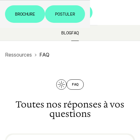
MENU
B
R
O
C
H
U
R
E
P
O
S
T
U
L
E
R
B
R
O
C
H
U
R
E
P
O
S
T
U
L
E
R
BLOG
FAQ
Ressources
FAQ
FAQ
Toutes nos réponses à vos
questions