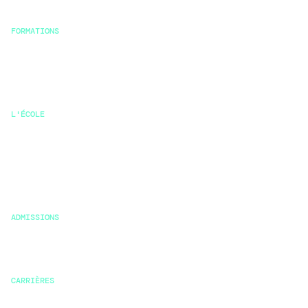
FORMATIONS
Msc stratégie durable et RSE
Bachelor
Mastère
L'ÉCOLE
Pourquoi Klima
Pédagogie
Vie étudiante
Témoignages
ADMISSIONS
Conditions
Financement
CARRIÈRES