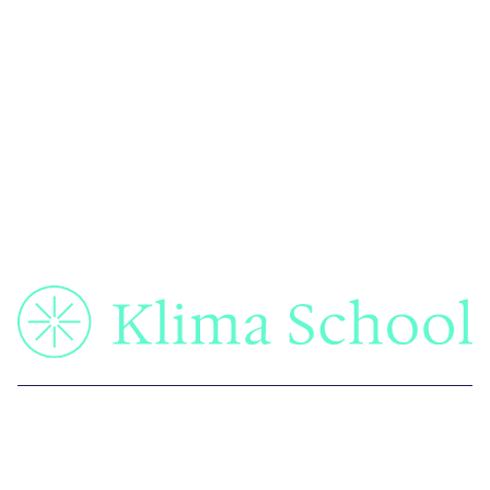
Carrières
Offres
Débouchés professionnels
Alumni
Etablissement Supérieur d'enseignement privé légalement ouvert -
Enregistré sous le n° NDA 11922517292
(ce numéro ne vaut pas agrément de l'Etat) auprès du Préfet de la
Région Ile De France - numéro UAI 0923049P