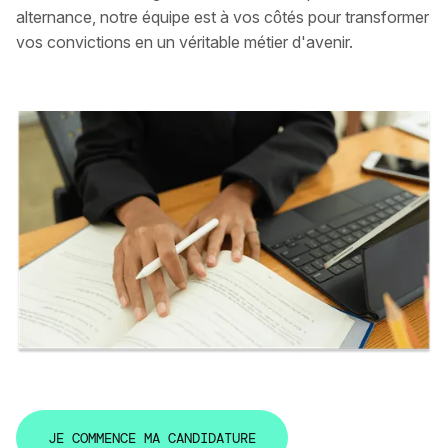
alternance, notre équipe est à vos côtés pour transformer
vos convictions en un véritable métier d'avenir.
J
E
C
O
M
M
E
N
C
E
M
A
C
A
N
D
I
D
A
T
U
R
E