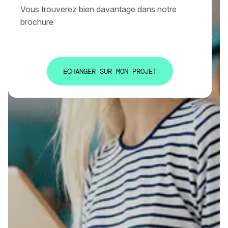
Vous trouverez bien davantage dans notre
brochure
E
C
H
A
N
G
E
R
S
U
R
M
O
N
P
R
O
J
E
T
E
C
H
A
N
G
E
R
S
U
R
M
O
N
P
R
O
J
E
T