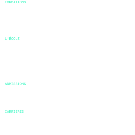
FORMATIONS
Msc stratégie durable et RSE
Bachelor
Mastère
L'ÉCOLE
Pourquoi Klima
Pédagogie
Vie étudiante
Témoignages
ADMISSIONS
Conditions
Financement
CARRIÈRES
Carrières
Offres