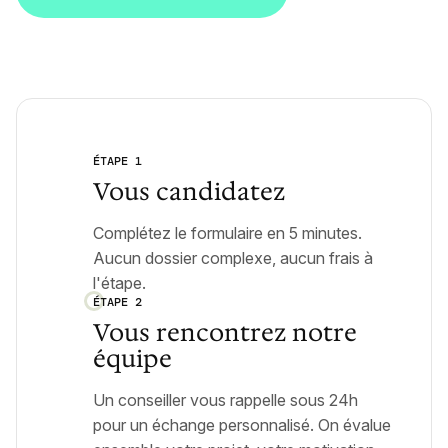
J
E
C
O
M
M
E
N
C
E
M
A
C
A
N
D
I
D
A
T
U
R
E
ÉTAPE 1
Vous candidatez
Complétez le formulaire en 5 minutes.
Aucun dossier complexe, aucun frais à
l'étape.
ÉTAPE 2
Vous rencontrez notre
équipe
Un conseiller vous rappelle sous 24h
pour un échange personnalisé. On évalue