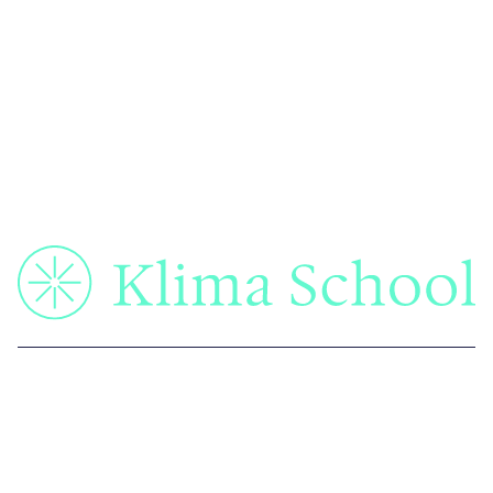
Débouchés professionnels
Alumni
Etablissement Supérieur d'enseignement privé légalement ouvert -
Enregistré sous le n° NDA 11922517292
(ce numéro ne vaut pas agrément de l'Etat) auprès du Préfet de la
Région Ile De France - numéro UAI 0923049P
© 2026 Klima School. Tous droits réservés.
CGV
|
Mentions légales
|
Confidentialité